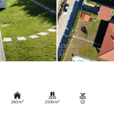
2
2
280 m
2500 m