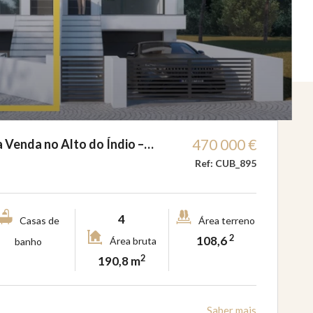
470 000 €
 Venda no Alto do Índio –…
Ref: CUB_895
4
Casas de
Área terreno
2
108,6
Área bruta
banho
2
190,8 m
Saber mais