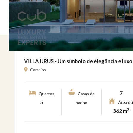
VILLA URUS - Um símbolo de elegância e lux
Corroios
7
Quartos
Casas de
5
Área úti
banho
2
362 m