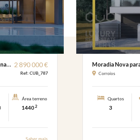
2 890 000 €
o na…
Moradia Nova para
Ref: CUB_787
Corroios
Área terreno
Quartos
2
1440
3
l
Saber mais