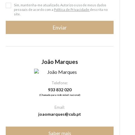
Sim, mantenha-me atualizado. Autorizo o uso de meus dados
pessoais de acordo com a
Política de Privacidade
descrita no
site.
Enviar
João Marques
Telefone:
933 832 020
(Chamada para rede móvel nacional)
Email:
joaomarques@cub.pt
Saber mais